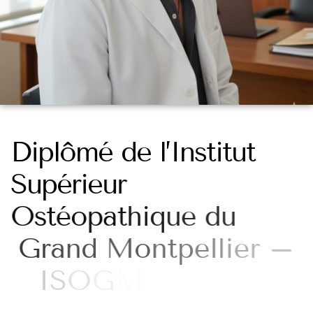
D
i
p
l
ô
m
é
d
e
l
’
I
n
s
t
i
t
u
t
S
u
p
é
r
i
e
u
r
O
s
t
é
o
p
a
t
h
i
q
u
e
d
u
G
r
a
n
d
M
o
n
t
p
e
l
l
i
e
r
–
I
S
O
G
M
E
n
s
e
i
g
n
e
m
e
n
t
s
u
p
é
r
i
e
u
r
p
r
i
v
é
a
g
r
é
é