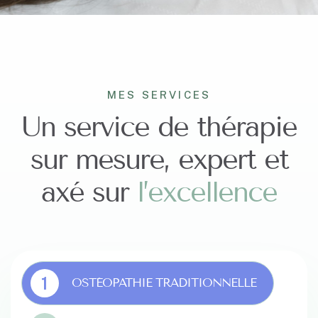
MES SERVICES
Un service de thérapie
sur mesure, expert et
axé sur
l
’
e
x
c
e
l
l
e
n
c
e
1
OSTÉOPATHIE TRADITIONNELLE