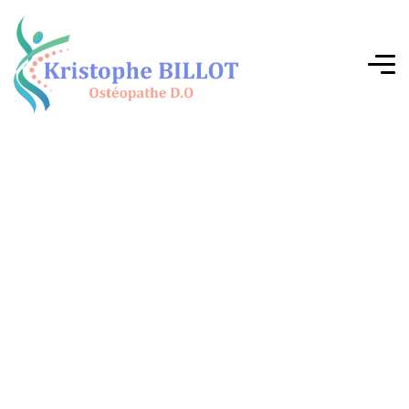
O
f
f
r
e
z
à
v
o
t
r
e
c
o
r
p
s
c
e
q
u
’
i
l
m
é
r
i
t
e
l
e
p
l
u
s
!
Le corps humain est un tout. Il parle, il ressent, il
compense, il s’adapte… Mais parfois, il fatigue.
Douleurs persistantes, tensions, blocages —
autant de signaux qu’il est temps de l’écouter.