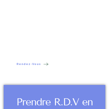
Chaque patient est unique, chaque histoire est
singulière. C’est pourquoi je prends le temps
d’écouter, de comprendre, et d’agir avec
bienveillance. Que vous soyez adulte, enfant,
sportif, femme enceinte ou nourrisson, je vous
accueille avec attention dans un espace de soin,
de calme et de confiance.
Rendez-Vous
Prendre R.D.V en