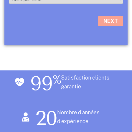
NEXT
99
%
Satisfaction clients
garantie
20
Nombre d'années
d'expérience