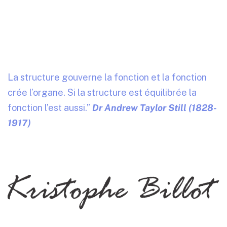
p
a
r
l
e
m
i
n
i
s
t
è
r
e
d
e
l
a
s
a
n
t
é
La structure gouverne la fonction et la fonction
crée l’organe. Si la structure est équilibrée la
fonction l’est aussi.”
Dr Andrew Taylor Still (1828-
1917)