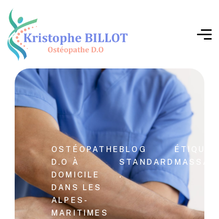
OSTÉOPATHE
BLOG
ÉTIQUET
D.O À
STANDARD
MASSAG
DOMICILE
.
DANS LES
ALPES-
MARITIMES