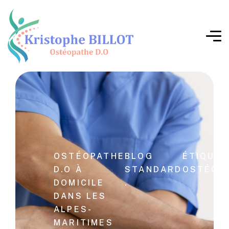
OSTÉOPATHE
BLOG
ÉTIQUET
D.O À
STANDARD
OSTÉOP
DOMICILE
.
DANS LES
ALPES-
MARITIMES