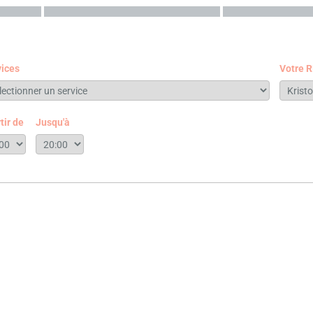
vices
Votre 
tir de
Jusqu'à