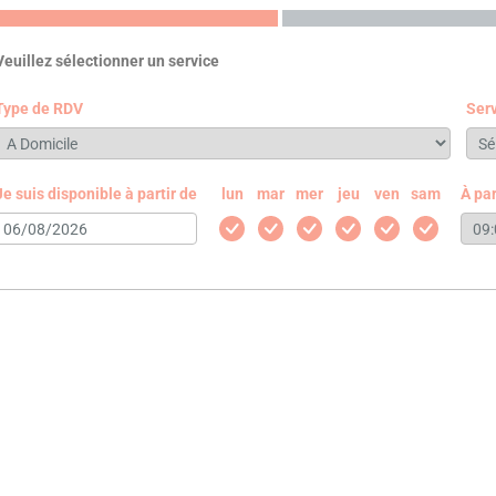
Veuillez sélectionner un service
Type de RDV
Ser
Je suis disponible à partir de
lun
mar
mer
jeu
ven
sam
À par