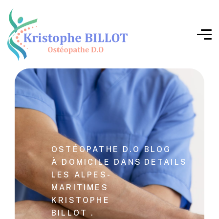
OSTÉOPATHE D.O
BLOG
À DOMICILE DANS
DETAILS
LES ALPES-
MARITIMES
KRISTOPHE
BILLOT .