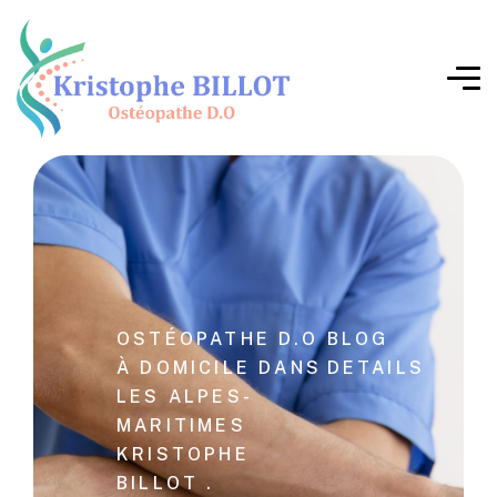
OSTÉOPATHE D.O
BLOG
À DOMICILE DANS
DETAILS
LES ALPES-
MARITIMES
KRISTOPHE
BILLOT .